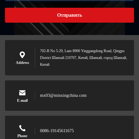
Отправить
702-B No 5-29, Lane 8900 Yinggangdong Road, Qingpu
District Шанхай 210707, Китай, Шанхай, город Шанхай,
Address
Китай
mx03@minxingchina.com
E-mail
0086-19145611675
Phone