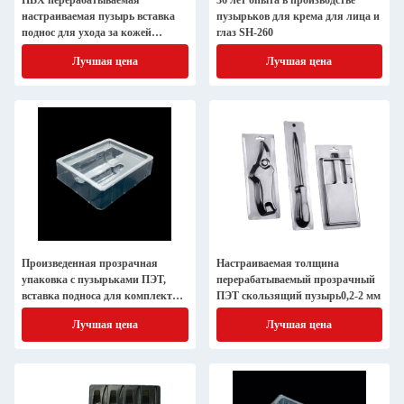
ПВХ перерабатываемая
36 лет опыта в производстве
настраиваемая пузырь вставка
пузырьков для крема для лица и
поднос для ухода за кожей
глаз SH-260
воздушный змей
Лучшая цена
Лучшая цена
Произведенная прозрачная
Настраиваемая толщина
упаковка с пузырьками ПЭТ,
перерабатываемый прозрачный
вставка подноса для комплекта
ПЭТ скользящий пузырь0,2-2 мм
по уходу за кожей в пластиковом
Лучшая цена
Лучшая цена
материале