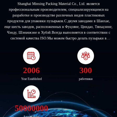
Shanghai Minxing Packing Material Co., Ltd. является
профессиональным производителем, специализирующимся на
разработке и производстве различных видов пластиковых
продуктов для упаковки пузырьков.С двумя заводами в Шанхае,
еще шесть заводов, расположенных в Фуцзяне, Циндао, Тяньцзине,
Чэнду, Шэньчжэне и Хубэй.Всегда выполняется в соответствии с
системой качества ISO.Мы можем быстро делать пузырьки в
соответствии с образцами или дизайнами клиентов, мы также
можем предоставить на заказ пузырьки с р...
2006
300
Year Established
работники
50000000
Annual Sales